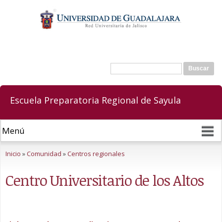
Pasar al
contenido
principal
Buscar
Formulario de búsqueda
Escuela Preparatoria Regional de Sayula
Se encuentra usted aquí
Inicio
»
Comunidad
»
Centros regionales
Centro Universitario de los Altos