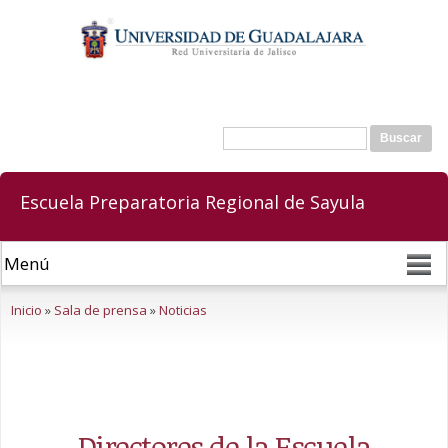
Pasar al
contenido
principal
Buscar
Formulario de búsqueda
Escuela Preparatoria Regional de Sayula
Se encuentra usted aquí
Inicio
»
Sala de prensa
»
Noticias
Directores de la Escuela