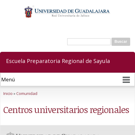
Pasar al
contenido
principal
Buscar
Formulario de búsqueda
Escuela Preparatoria Regional de Sayula
Se encuentra usted aquí
Inicio
»
Comunidad
Centros universitarios regionales