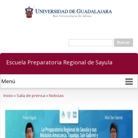
Pasar al
contenido
principal
Buscar
Formulario de búsqueda
Escuela Preparatoria Regional de Sayula
Se encuentra usted aquí
Inicio
»
Sala de prensa
»
Noticias