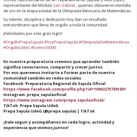
representante del Módulo
San Gabriel
, quienes obtuvieron medalla
de oro en la etapa estatal de la Olimpiada Mexicana de Matemáticas.
Su talento, disciplina y dedicación hoy dan un resultado
extraordinario que llena de orgullo a toda la comunidad.
¡Felicidades por este gran logro!
#OrgulloPrepaSayula
#SoyPrepaSayula
#OlimpiadaDeMatemáticas
#OrgulloUdeG
#SomosSEMS
En nuestra preparatoria creemos que aprender también
significa conectarnos, compartir y crecer juntos.
Por eso queremos invitarte a formar parte de nuestra
comunidad también en redes sociales.
Facebook: Preparatoria Regional de Sayula Oficial
https://www.facebook.com/profile.php?id=100022757361631
Instagram: prepa_sayulaoficial
https://www.instagram.com/prepa_sayulaoficial/
TikTok: Prepa Sayula UdeG
Prepa Sayula UdeG (@prepa.sayula) | TikTok
¡Dale seguir y acompáñanos en cada logro, actividad y
experiencia que vivimos juntos!