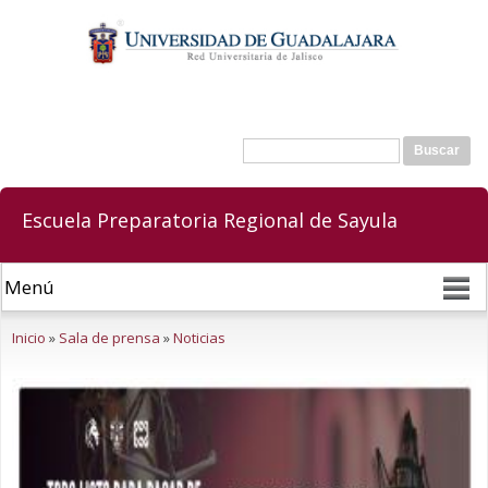
Pasar al
contenido
principal
Buscar
Formulario de búsqueda
Escuela Preparatoria Regional de Sayula
Se encuentra usted aquí
Inicio
»
Sala de prensa
»
Noticias