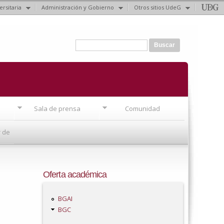
ersitaria
Administración y Gobierno
Otros sitios UdeG
Formulario de búsqueda
Buscar
Sala de prensa
Comunidad
r de
Oferta académica
BGAI
BGC