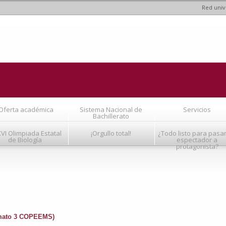
Red univ
Pasar al
contenido
principal
Oferta académica
Sistema Nacional de
Servicios
Bachillerato
VI Olimpiada Estatal
¡Orgullo total!
¿Todo listo para pasa
de Biología
espectador a
protagonista?
rmato 3 COPEEMS)