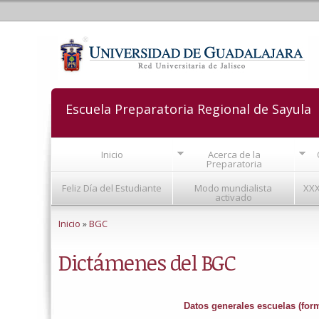
Escuela Preparatoria Regional de Sayula
Inicio
Acerca de la
Preparatoria
Feliz Día del Estudiante
Modo mundialista
XXX
activado
Se encuentra usted aquí
Inicio
»
BGC
Dictámenes del BGC
Datos generales escuelas (fo