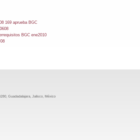
08 169 aprueba BGC
0608
errequisitos BGC ene2010
708
44280, Guadadalajara, Jalisco, México