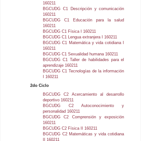
160211
BGCUDG C1 Descripción y comunicación
160211
BGCUDG C1 Educación para la salud
160211
BGCUDG C1 Física I 160211
BGCUDG C1 Lengua extranjera I 160211
BGCUDG C1 Matemática y vida cotidiana I
160211
BGCUDG C1 Sexualidad humana 160211
BGCUDG C1 Taller de habilidades para el
aprendizaje 160211
BGCUDG C1 Tecnologías de la información
I 160211
2do Ciclo
BGCUDG C2 Acercamiento al desarrollo
deportivo 160211
BGCUDG C2 Autoconocimiento y
personalidad 160211
BGCUDG C2 Comprensión y exposición
160211
BGCUDG C2 Física II 160211
BGCUDG C2 Matemáticas y vida cotidiana
II 160211