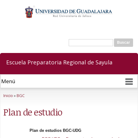
Pasar al
contenido
principal
Buscar
Formulario de búsqueda
Escuela Preparatoria Regional de Sayula
Se encuentra usted aquí
Inicio
»
BGC
Plan de estudio
Plan de estudios BGC-UDG