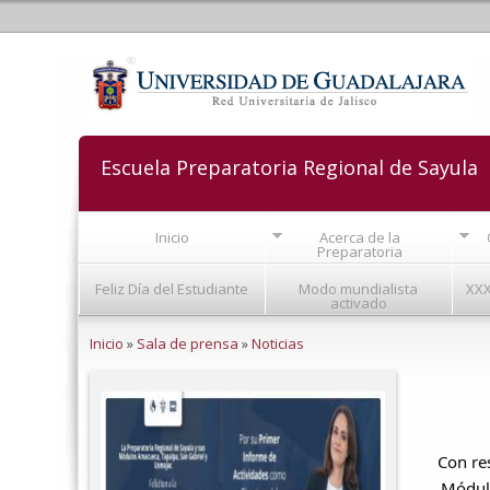
Escuela Preparatoria Regional de Sayula
Inicio
Acerca de la
Preparatoria
Feliz Día del Estudiante
Modo mundialista
XXX
activado
Se encuentra usted aquí
Inicio
»
Sala de prensa
»
Noticias
Con re
Módu