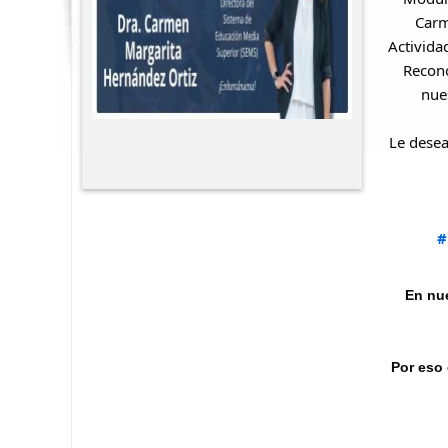
Carm
Activida
Recono
nue
Le desea
#
En nue
Por eso 