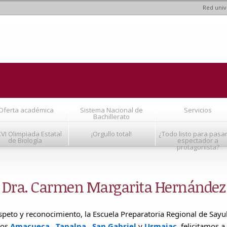
Red univ
Pasar al
contenido
principal
Oferta académica
Sistema Nacional de
Servicios
Bachillerato
VI Olimpiada Estatal
¡Orgullo total!
¿Todo listo para pasa
de Biología
espectador a
protagonista?
Dra. Carmen Margarita Hernández
speto y reconocimiento, la Escuela Preparatoria Regional de Sayul
los
Amacueca
,
Tapalpa
,
San Gabriel
y
Usmajac
, felicitamos a