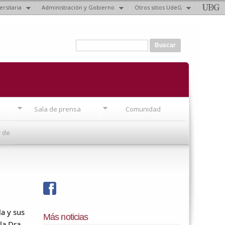
ersitaria
Administración y Gobierno
Otros sitios UdeG
Formulario de búsqueda
Buscar
Sala de prensa
Comunidad
r de
facebook
a y sus
Más noticias
 la Dra.