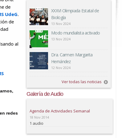
me de
XXXVI Olimpiada Estatal de
MS UdeG
.
Biología
ción de
13 Nov 2024
idad
Modo mundialista activado
13 Nov 2024
lsando al
Dra. Carmen Margarita
Hernández
12 Nov 2024
MS
Ver todas las noticias
tarnos,
Galería de Audio
Agenda de Actividades Semanal
 en redes
18 Nov 2014
1 audio