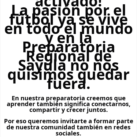
activado!
La pasión por el
fútbol ya se vive
en todo el mundo
y en la
Preparatoria
Regional de
Sayula no nos
quisimos quedar
fuera.
En nuestra preparatoria creemos que
aprender también significa conectarnos,
compartir y crecer juntos.
Por eso queremos invitarte a formar parte
de nuestra comunidad también en redes
sociales.