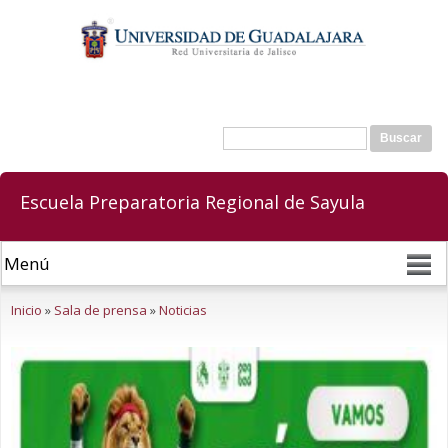
Pasar al
contenido
principal
Buscar
Formulario de búsqueda
Escuela Preparatoria Regional de Sayula
Se encuentra usted aquí
Inicio
»
Sala de prensa
»
Noticias